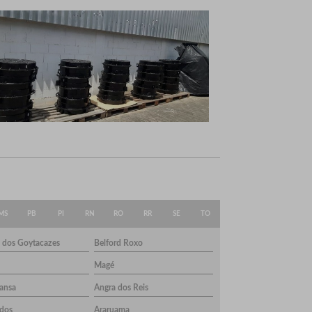
MS
PB
PI
RN
RO
RR
SE
TO
 dos Goytacazes
Belford Roxo
Magé
ansa
Angra dos Reis
dos
Araruama