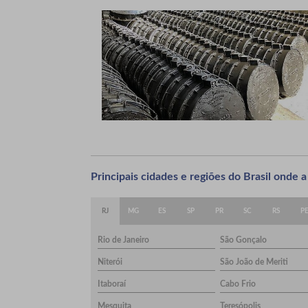
Principais cidades e regiões do Brasil onde
RJ
MG
ES
SP
PR
SC
RS
P
Rio de Janeiro
São Gonçalo
Niterói
São João de Meriti
Itaboraí
Cabo Frio
Mesquita
Teresópolis