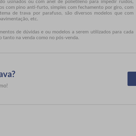
o usinados ou com anel de polietileno para impedir ruídos,
ados com pino anti-furto, simples com fechamento por giro, com
istema de trava por parafuso, são diversos modelos que com
pavimentação, etc.
mentos de dúvidas e ou modelos a serem utilizados para cada
o tanto na venda como no pós-venda.
ava?
smo!