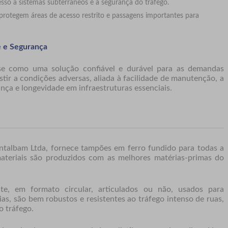
esso a sistemas subterrâneos e a segurança do tráfego.
 protegem áreas de acesso restrito e passagens importantes para
e e Segurança
e como uma solução confiável e durável para as demandas
stir a condições adversas, aliada à facilidade de manutenção, a
nça e longevidade em infraestruturas essenciais.
ntalbam Ltda, fornece tampões em ferro fundido para todas a
ateriais são produzidos com as melhores matérias-primas do
e, em formato circular, articulados ou não, usados para
as, são bem robustos e resistentes ao tráfego intenso de ruas,
o tráfego.