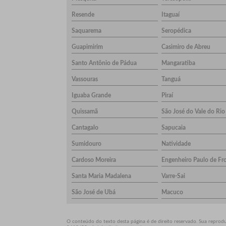
Resende
Itaguaí
Saquarema
Seropédica
Guapimirim
Casimiro de Abreu
Santo Antônio de Pádua
Mangaratiba
Vassouras
Tanguá
Iguaba Grande
Piraí
Quissamã
São José do Vale do Rio
Cantagalo
Sapucaia
Sumidouro
Natividade
Cardoso Moreira
Engenheiro Paulo de Fr
Santa Maria Madalena
Varre-Sai
São José de Ubá
Macuco
O conteúdo do texto desta página é de direito reservado. Sua reproduç