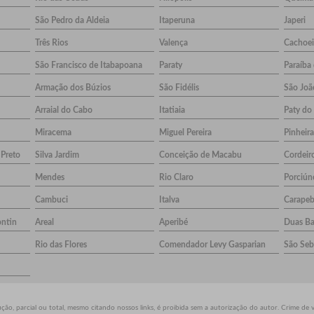
São Pedro da Aldeia
Itaperuna
Japeri
Três Rios
Valença
Cachoei
São Francisco de Itabapoana
Paraty
Paraíba
Armação dos Búzios
São Fidélis
São Joã
Arraial do Cabo
Itatiaia
Paty do 
Miracema
Miguel Pereira
Pinheira
 Preto
Silva Jardim
Conceição de Macabu
Cordeir
Mendes
Rio Claro
Porciún
Cambuci
Italva
Carape
ontin
Areal
Aperibé
Duas Ba
Rio das Flores
Comendador Levy Gasparian
São Seb
ão, parcial ou total, mesmo citando nossos links, é proibida sem a autorização do autor. Crime de 