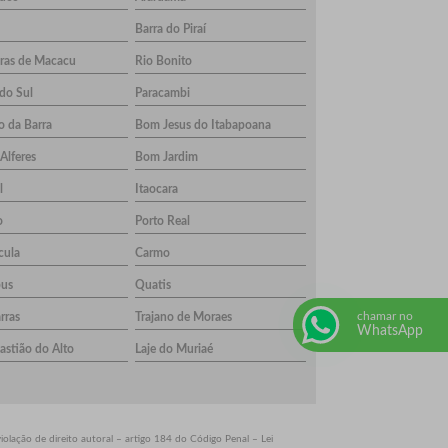
Barra do Piraí
ras de Macacu
Rio Bonito
 do Sul
Paracambi
o da Barra
Bom Jesus do Itabapoana
Alferes
Bom Jardim
l
Itaocara
o
Porto Real
cula
Carmo
bus
Quatis
chamar no
rras
Trajano de Moraes
WhatsApp
astião do Alto
Laje do Muriaé
violação de direito autoral – artigo 184 do Código Penal –
Lei