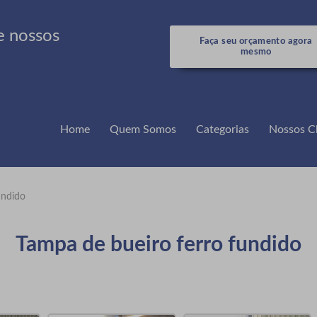
e nossos
Faça seu orçamento agora
mesmo
Home
Quem Somos
Categorias
Nossos Cl
undido
Tampa de bueiro ferro fundido