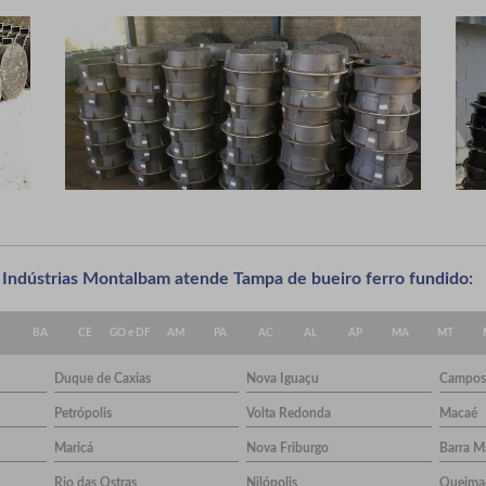
 a Indústrias Montalbam atende Tampa de bueiro ferro fundido:
E
BA
CE
GO e DF
AM
PA
AC
AL
AP
MA
MT
Duque de Caxias
Nova Iguaçu
Campos
Petrópolis
Volta Redonda
Macaé
Maricá
Nova Friburgo
Barra M
Rio das Ostras
Nilópolis
Queima