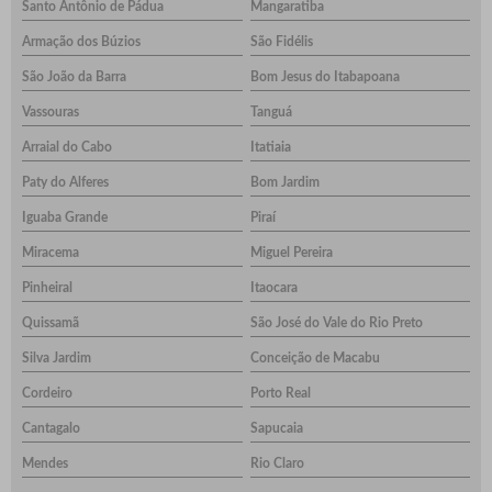
Santo Antônio de Pádua
Mangaratiba
Armação dos Búzios
São Fidélis
São João da Barra
Bom Jesus do Itabapoana
Vassouras
Tanguá
Arraial do Cabo
Itatiaia
Paty do Alferes
Bom Jardim
Iguaba Grande
Piraí
Miracema
Miguel Pereira
Pinheiral
Itaocara
Quissamã
São José do Vale do Rio Preto
Silva Jardim
Conceição de Macabu
Cordeiro
Porto Real
Cantagalo
Sapucaia
Mendes
Rio Claro