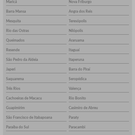
Maricá
Nova Friburgo
Barra Mansa
Angra dos Reis
Mesquita
Teresópolis
Rio das Ostras
Nilópolis
Queimados
Araruama
Resende
Itaguaí
São Pedro da Aldeia
Itaperuna
Japeri
Barra do Piraí
Saquarema
Seropédica
Três Rios
Valença
Cachoeiras de Macacu
Rio Bonito
Guapimirim
Casimiro de Abreu
São Francisco de Itabapoana
Paraty
Paraíba do Sul
Paracambi