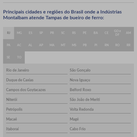
Principais cidades e regiões do Brasil onde a Indústrias
Montalbam atende Tampas de bueiro de ferro:
GO e
RJ
MG
ES
SP
PR
SC
RS
PE
BA
CE
AM
DF
PA
AC
AL
AP
MA
MT
MS
PB
PI
RN
RO
RR
SE
TO
Rio de Janeiro
São Gonçalo
Duque de Caxias
Nova Iguaçu
Campos dos Goytacazes
Belford Roxo
Niterói
São João de Meriti
Petrópolis
Volta Redonda
Macaé
Magé
Itaboraí
Cabo Frio