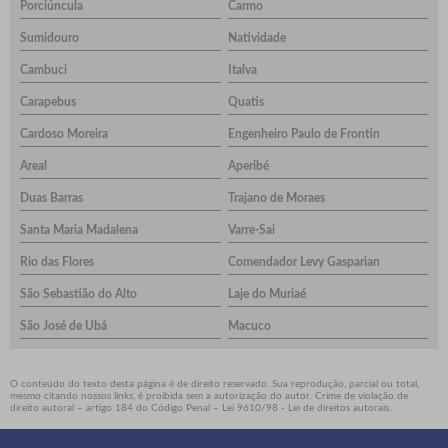
Porciúncula
Carmo
Sumidouro
Natividade
Cambuci
Italva
Carapebus
Quatis
Cardoso Moreira
Engenheiro Paulo de Frontin
Areal
Aperibé
Duas Barras
Trajano de Moraes
Santa Maria Madalena
Varre-Sai
Rio das Flores
Comendador Levy Gasparian
São Sebastião do Alto
Laje do Muriaé
São José de Ubá
Macuco
O conteúdo do texto desta página é de direito reservado. Sua reprodução, parcial ou total,
mesmo citando nossos links, é proibida sem a autorização do autor. Crime de violação de
direito autoral – artigo 184 do Código Penal –
Lei 9610/98 - Lei de direitos autorais
.