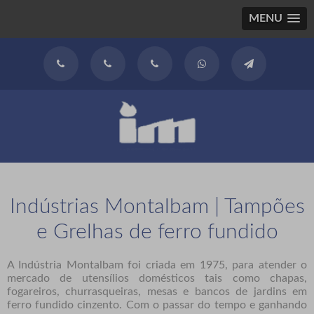
MENU
Indústrias Montalbam | Tampões
e Grelhas de ferro fundido
A Indústria Montalbam foi criada em 1975, para atender o
mercado de utensílios domésticos tais como chapas,
fogareiros, churrasqueiras, mesas e bancos de jardins em
ferro fundido cinzento. Com o passar do tempo e ganhando