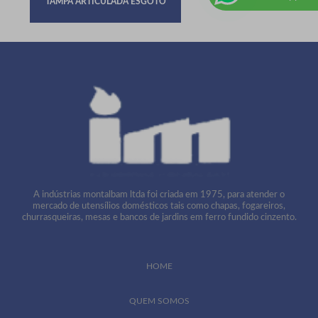
TAMPA ARTICULADA ESGOTO
A indústrias montalbam ltda foi criada em 1975, para atender o
mercado de utensílios domésticos tais como chapas, fogareiros,
churrasqueiras, mesas e bancos de jardins em ferro fundido cinzento.
HOME
QUEM SOMOS